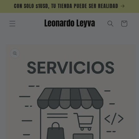
Skip to
CON SOLO $1USD, TU TIENDA PUEDE SER REALIDAD
content
Cart
Skip to
product
information