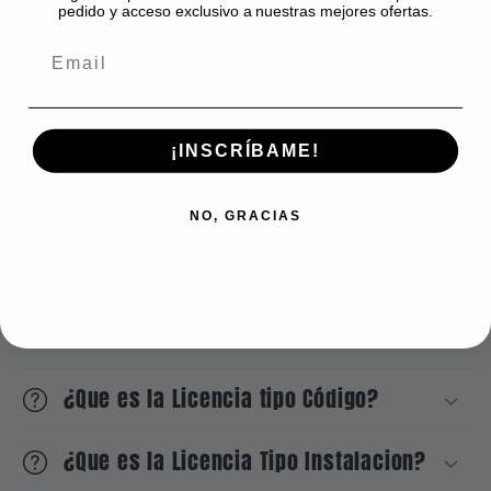
pedido y acceso exclusivo a nuestras mejores ofertas.
💬 El precio final se ajustará según lo acordado
previamente con el cliente a través de los
siguientes medios:
Correo electrónico, chat, WhatsApp o Telegram.
¡INSCRÍBAME!
NO, GRACIAS
❗ Importante:
Dado que se trata de productos digitales
personalizados, no se aceptan reembolsos una
vez realizado el pago.
¿Que es la Licencia tipo Código?
¿Que es la Licencia Tipo Instalacion?