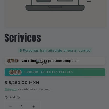
Open
media
Serivicos
1
in
modal
5
Personas han añadido ahora al carrito
Carolina
y
758
personas compraron
1,000,000+ CLIENTES FELICES
Regular
$ 5,250.00 MXN
price
Shipping
calculated at checkout.
Quantity
Decrease
Increase